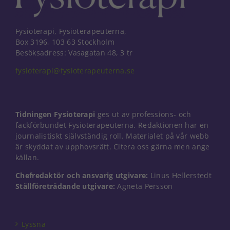
Fysioterapi, Fysioterapeuterna,
Box 3196, 103 63 Stockholm
Besöksadress: Vasagatan 48, 3 tr
fysioterapi@fysioterapeuterna.se
Tidningen Fysioterapi
ges ut av professions- och
fackförbundet Fysioterapeuterna. Redaktionen har en
journalistiskt självständig roll. Materialet på vår webb
är skyddat av upphovsrätt. Citera oss gärna men ange
källan.
Chefredaktör och ansvarig utgivare:
Linus Hellerstedt
Nödvändiga
Ställföreträdande utgivare:
Agneta Persson
Dessa kakor
går inte att
välja bort. De
Lyssna
behövs för