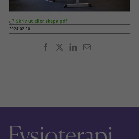
Skriv ut eller skapa pdf
2024-02-20
Facebook
X
LinkedIn
E-
post