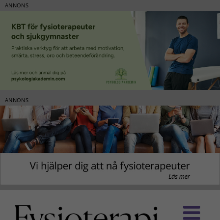
ANNONS
ANNONS
Fortsätt
till
innehållet