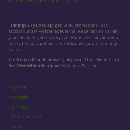
fysioterapi@fysioterapeuterna.se
Nödvändiga
Tidningen Fysioterapi
ges ut av professions- och
Dessa kakor
går inte att
fackförbundet Fysioterapeuterna. Redaktionen har en
välja bort. De
journalistiskt självständig roll. Materialet på vår webb
behövs för
är skyddat av upphovsrätt. Citera oss gärna men ange
att hemsidan
källan.
över huvud
taget ska
Chefredaktör och ansvarig utgivare:
Linus Hellerstedt
fungera.
Ställföreträdande utgivare:
Agneta Persson
Statistik
Lyssna
För att vi ska
kunna
Kontakt
förbättra
hemsidans
Om oss
funktionalitet
Prenumeration
och
uppbyggnad,
Arkiv
baserat på