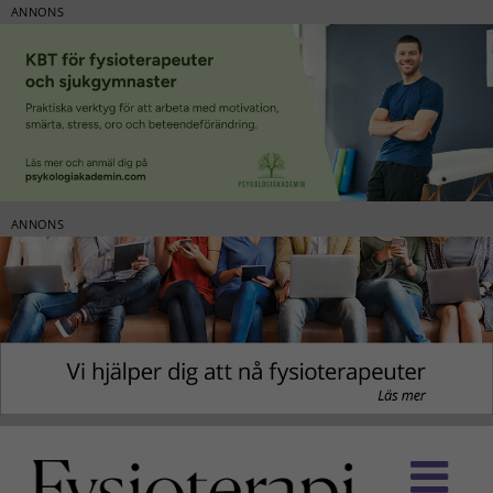
ANNONS
ANNONS
Fortsätt
till
innehållet