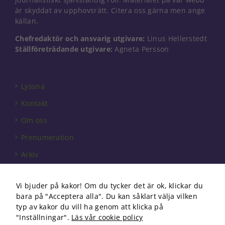
Nödvändiga
är skyddat av upphovsrätt. Citera oss gärna men ange
Dessa kakor
källan.
går inte att
välja bort. De
Chefredaktör och ansvarig utgivare:
Linus Hellerstedt
behövs för
Ställföreträdande utgivare:
Agneta Persson
att hemsidan
över huvud
taget ska
fungera.
Lyssna
Kontakt
Statistik
Om oss
För att vi ska
kunna
Prenumeration
förbättra
hemsidans
Arkiv
funktionalitet
och
Annonsera
uppbyggnad,
Vi bjuder på kakor! Om du tycker det är ok, klickar du
Förbundet
baserat på
bara på "Acceptera alla". Du kan såklart välja vilken
hur
Om cookies
typ av kakor du vill ha genom att klicka på
hemsidan
"Inställningar".
Läs vår cookie policy
används.