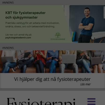
ANNONS
ANNONS
Fortsätt
till
innehållet