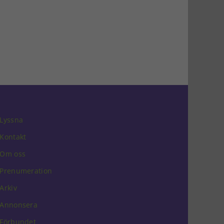
Lyssna
Kontakt
Om oss
Prenumeration
Arkiv
Annonsera
Förbundet