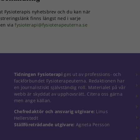
 ut Fysioterapis nyhetsbrev och du kan när
istreringslänk finns längst ned i varje
nen via
fysioterapi@fysioterapeuterna.se
Nödvändiga
Tidningen Fysioterapi
ges ut av professions- och
Dessa kakor
fackförbundet Fysioterapeuterna. Redaktionen har
går inte att
en journalistiskt självständig roll. Materialet på vår
välja bort. De
webb är skyddat av upphovsrätt. Citera oss gärna
behövs för
att hemsidan
men ange källan.
över huvud
Chefredaktör och ansvarig utgivare:
Linus
taget ska
fungera.
Hellerstedt
Ställföreträdande utgivare:
Agneta Persson
Statistik