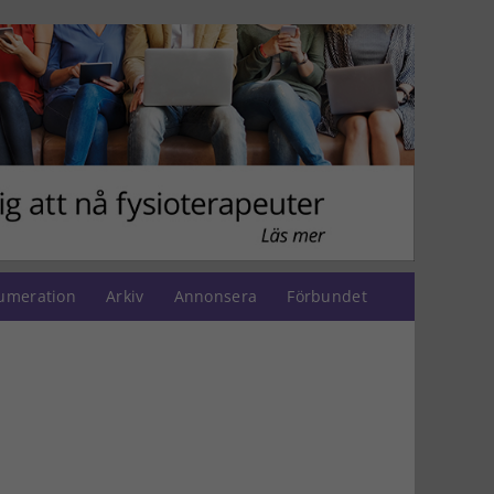
umeration
Arkiv
Annonsera
Förbundet