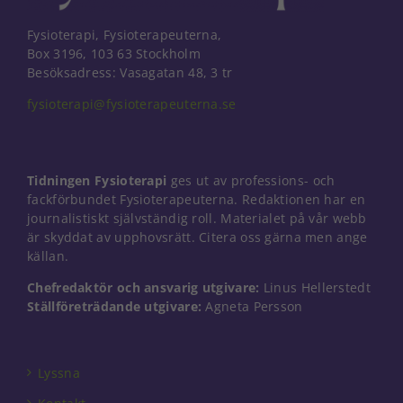
Fysioterapi, Fysioterapeuterna,
Box 3196, 103 63 Stockholm
Besöksadress: Vasagatan 48, 3 tr
fysioterapi@fysioterapeuterna.se
Tidningen Fysioterapi
ges ut av professions- och
fackförbundet Fysioterapeuterna. Redaktionen har en
journalistiskt självständig roll. Materialet på vår webb
är skyddat av upphovsrätt. Citera oss gärna men ange
källan.
Chefredaktör och ansvarig utgivare:
Linus Hellerstedt
Ställföreträdande utgivare:
Agneta Persson
Nödvändiga
Dessa kakor
går inte att
välja bort. De
Lyssna
behövs för
att hemsidan