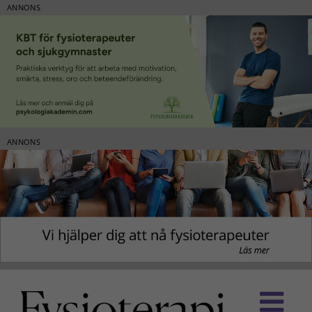
ANNONS
ANNONS
Fortsätt
till
innehållet