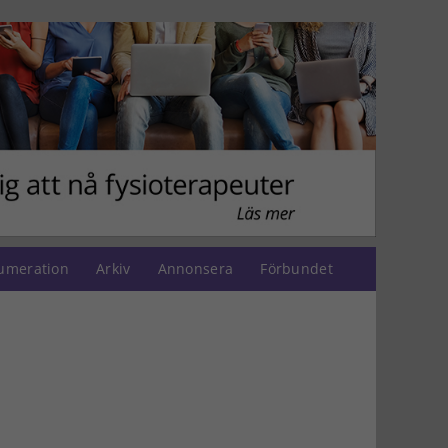
umeration
Arkiv
Annonsera
Förbundet