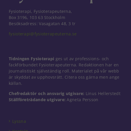
Fysioterapi, Fysioterapeuterna,
Box 3196, 103 63 Stockholm
Besöksadress: Vasagatan 48, 3 tr
fysioterapi@fysioterapeuterna.se
Tidningen Fysioterapi
ges ut av professions- och
fackförbundet Fysioterapeuterna. Redaktionen har en
journalistiskt självständig roll. Materialet på vår webb
är skyddat av upphovsrätt. Citera oss gärna men ange
källan.
Chefredaktör och ansvarig utgivare:
Linus Hellerstedt
Ställföreträdande utgivare:
Agneta Persson
Nödvändiga
Dessa kakor
går inte att
välja bort. De
Lyssna
behövs för
att hemsidan