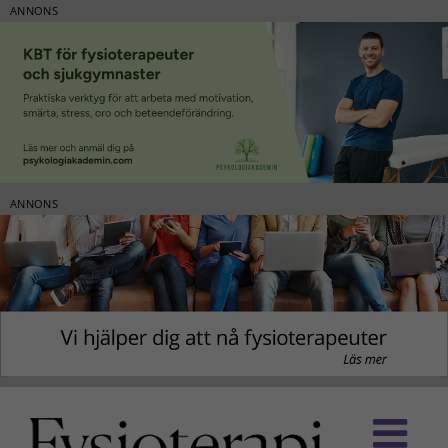
ANNONS
ANNONS
Fortsätt
till
innehållet