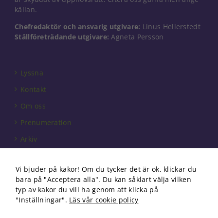
Dessa kakor
källan.
går inte att
välja bort. De
Chefredaktör och ansvarig utgivare:
Linus Hellerstedt
behövs för
Ställföreträdande utgivare:
Agneta Persson
att hemsidan
över huvud
taget ska
fungera.
Lyssna
Kontakt
Statistik
Om oss
För att vi ska
kunna
Prenumeration
förbättra
Arkiv
hemsidans
funktionalitet
Annonsera
och
uppbyggnad,
Vi bjuder på kakor! Om du tycker det är ok, klickar du
Förbundet
baserat på
bara på "Acceptera alla". Du kan såklart välja vilken
hur
Om cookies
typ av kakor du vill ha genom att klicka på
hemsidan
"Inställningar".
Läs vår cookie policy
används.