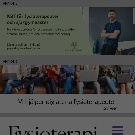
ANNONS
ANNONS
Fortsätt
till
innehållet