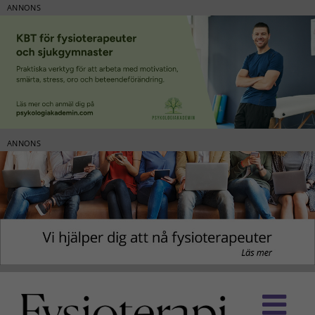
ANNONS
ANNONS
Fortsätt
till
innehållet