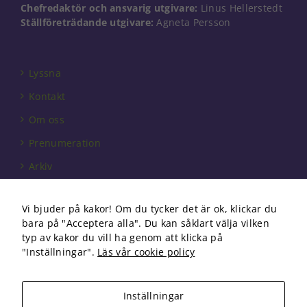
går inte att
Chefredaktör och ansvarig utgivare:
Linus Hellerstedt
välja bort. De
Ställföreträdande utgivare:
Agneta Persson
behövs för
att hemsidan
över huvud
taget ska
Lyssna
fungera.
Kontakt
Om oss
Statistik
Prenumeration
För att vi ska
kunna
Arkiv
förbättra
hemsidans
Annonsera
funktionalitet
Vi bjuder på kakor! Om du tycker det är ok, klickar du
och
Förbundet
uppbyggnad,
bara på "Acceptera alla". Du kan såklart välja vilken
baserat på
Om cookies
typ av kakor du vill ha genom att klicka på
hur
"Inställningar".
Läs vår cookie policy
hemsidan
används.
Inställningar