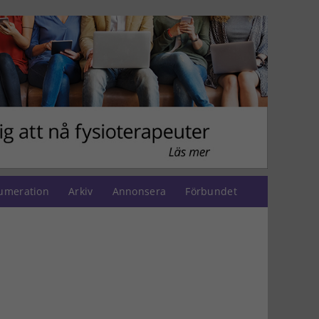
umeration
Arkiv
Annonsera
Förbundet