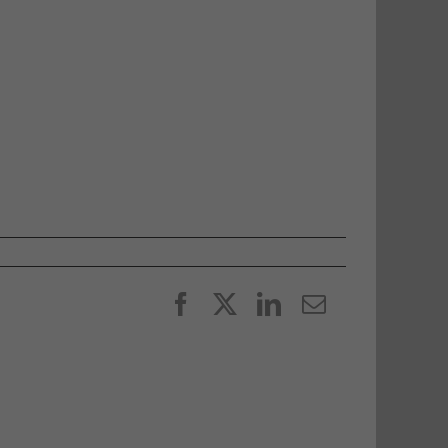
Facebook
X
LinkedIn
E-
post