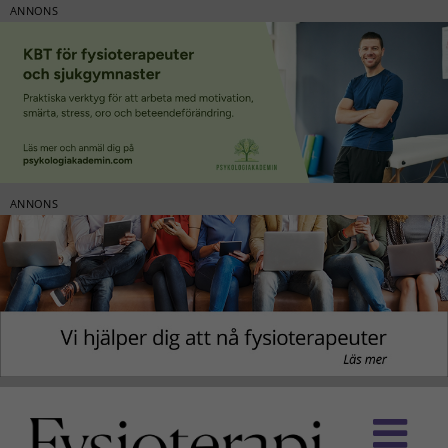
ANNONS
ANNONS
Fortsätt
till
innehållet