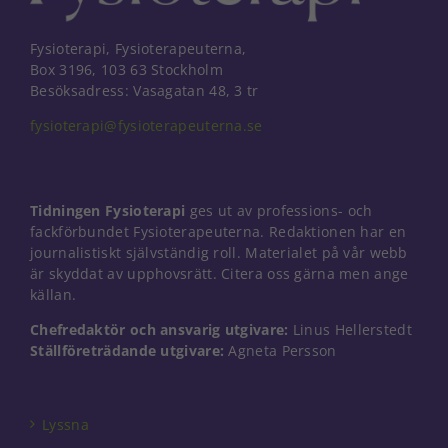
Fysioterapi, Fysioterapeuterna,
Box 3196, 103 63 Stockholm
Besöksadress: Vasagatan 48, 3 tr
fysioterapi@fysioterapeuterna.se
Tidningen Fysioterapi
ges ut av professions- och
fackförbundet Fysioterapeuterna. Redaktionen har en
journalistiskt självständig roll. Materialet på vår webb
är skyddat av upphovsrätt. Citera oss gärna men ange
källan.
Chefredaktör och ansvarig utgivare:
Linus Hellerstedt
Ställföreträdande utgivare:
Agneta Persson
Nödvändiga
Dessa kakor
går inte att
välja bort. De
Lyssna
behövs för