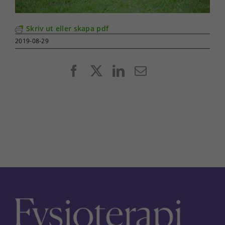
Skriv ut eller skapa pdf
2019-08-29
Facebook
X
LinkedIn
E-
post