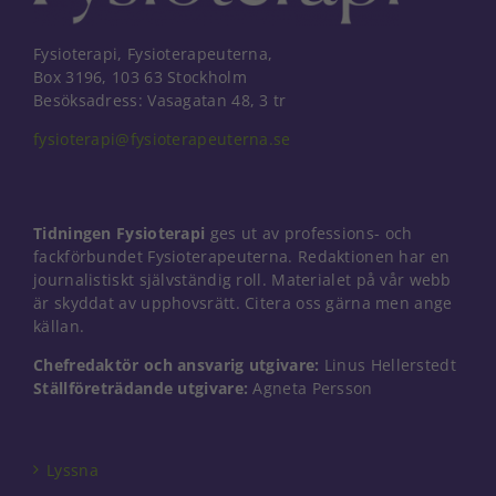
Fysioterapi, Fysioterapeuterna,
Box 3196, 103 63 Stockholm
Besöksadress: Vasagatan 48, 3 tr
fysioterapi@fysioterapeuterna.se
Tidningen Fysioterapi
ges ut av professions- och
fackförbundet Fysioterapeuterna. Redaktionen har en
journalistiskt självständig roll. Materialet på vår webb
är skyddat av upphovsrätt. Citera oss gärna men ange
källan.
Chefredaktör och ansvarig utgivare:
Linus Hellerstedt
Ställföreträdande utgivare:
Agneta Persson
Nödvändiga
Dessa kakor
går inte att
välja bort. De
Lyssna
behövs för