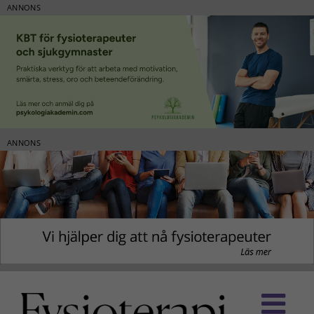
ANNONS
ANNONS
Fortsätt
till
innehållet