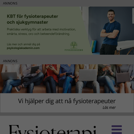
ANNONS
ANNONS
Fortsätt
till
innehållet