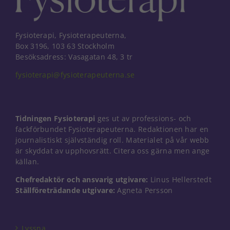
Fysioterapi, Fysioterapeuterna,
Box 3196, 103 63 Stockholm
Besöksadress: Vasagatan 48, 3 tr
fysioterapi@fysioterapeuterna.se
Tidningen Fysioterapi
ges ut av professions- och
fackförbundet Fysioterapeuterna. Redaktionen har en
journalistiskt självständig roll. Materialet på vår webb
är skyddat av upphovsrätt. Citera oss gärna men ange
källan.
Chefredaktör och ansvarig utgivare:
Linus Hellerstedt
Nödvändiga
Ställföreträdande utgivare:
Agneta Persson
Dessa kakor
går inte att
välja bort. De
behövs för
Lyssna