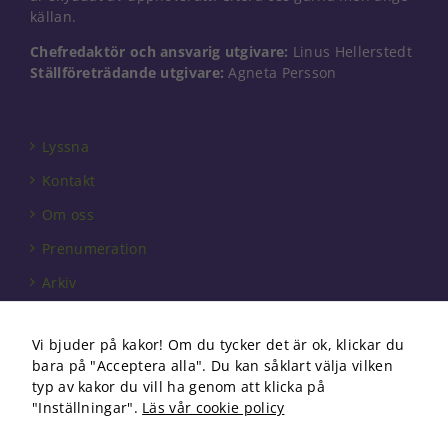
Dessa kakor
källan.
går inte att
välja bort. De
Chefredaktör och ansvarig utgivare:
Linus Hellerstedt
behövs för
Ställföreträdande utgivare:
Agneta Persson
att hemsidan
över huvud
taget ska
fungera.
Lyssna
Kontakt
Statistik
Om oss
För att vi ska
Prenumeration
kunna
förbättra
Arkiv
hemsidans
funktionalitet
Annonsera
och
Vi bjuder på kakor! Om du tycker det är ok, klickar du
uppbyggnad,
Förbundet
baserat på
bara på "Acceptera alla". Du kan såklart välja vilken
hur
Om cookies
typ av kakor du vill ha genom att klicka på
hemsidan
"Inställningar".
Läs vår cookie policy
används.