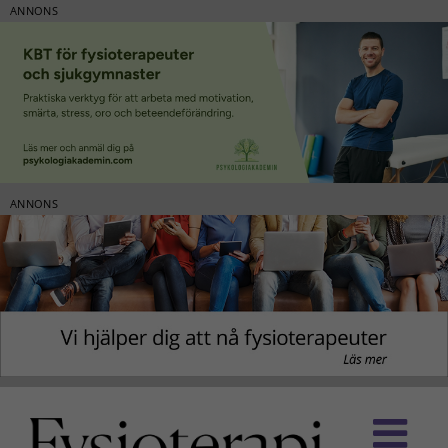
ANNONS
ANNONS
Fortsätt
till
innehållet