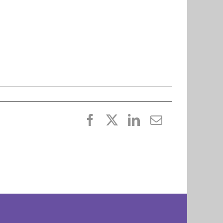
Facebook
X
LinkedIn
E-
post