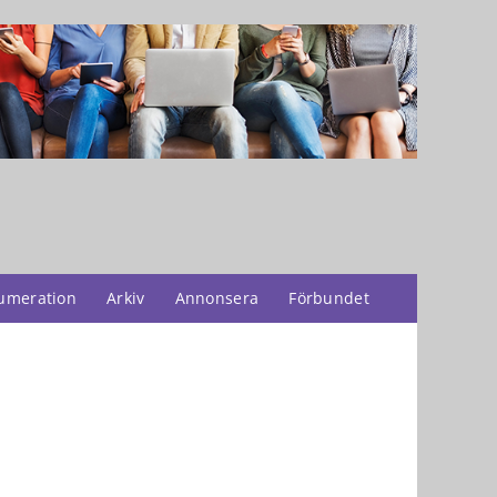
umeration
Arkiv
Annonsera
Förbundet