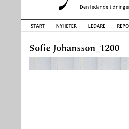
START
NYHETER
LEDARE
REPO
Sofie Johansson_1200
Nödvändiga
Dessa kakor
går inte att
välja bort. De
behövs för
att hemsidan
över huvud
taget ska
fungera.
Statistik
För att vi ska