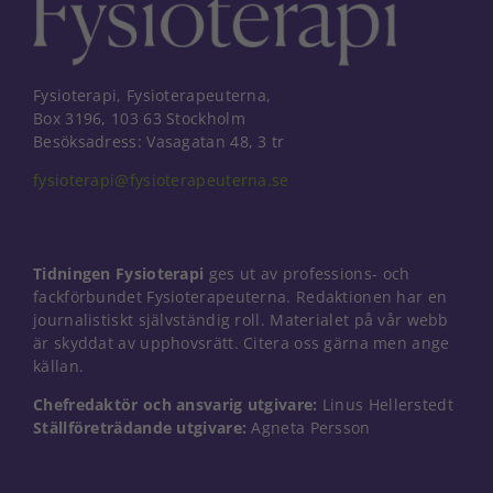
Fysioterapi, Fysioterapeuterna,
Box 3196, 103 63 Stockholm
Besöksadress: Vasagatan 48, 3 tr
fysioterapi@fysioterapeuterna.se
Tidningen Fysioterapi
ges ut av professions- och
fackförbundet Fysioterapeuterna. Redaktionen har en
journalistiskt självständig roll. Materialet på vår webb
är skyddat av upphovsrätt. Citera oss gärna men ange
källan.
Chefredaktör och ansvarig utgivare:
Linus Hellerstedt
Nödvändiga
Ställföreträdande utgivare:
Agneta Persson
Dessa kakor
går inte att
välja bort. De