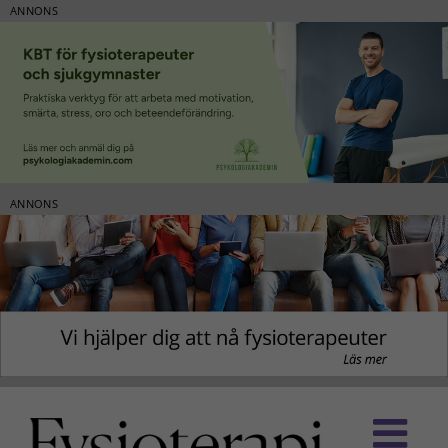
ANNONS
ANNONS
Fortsätt
till
innehållet