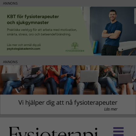
ANNONS
ANNONS
Fortsätt
till
innehållet