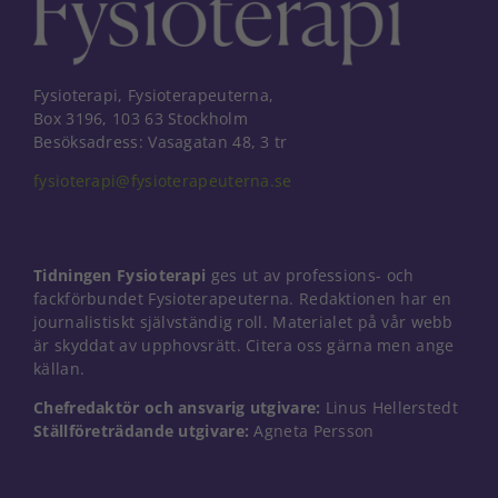
Fysioterapi, Fysioterapeuterna,
Box 3196, 103 63 Stockholm
Besöksadress: Vasagatan 48, 3 tr
fysioterapi@fysioterapeuterna.se
Tidningen Fysioterapi
ges ut av professions- och
fackförbundet Fysioterapeuterna. Redaktionen har en
journalistiskt självständig roll. Materialet på vår webb
är skyddat av upphovsrätt. Citera oss gärna men ange
källan.
Chefredaktör och ansvarig utgivare:
Linus Hellerstedt
Nödvändiga
Ställföreträdande utgivare:
Agneta Persson
Dessa kakor
går inte att
välja bort. De