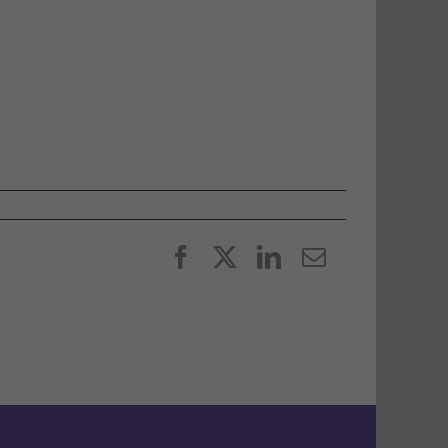
Facebook
X
LinkedIn
E-
post