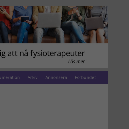
umeration
Arkiv
Annonsera
Förbundet