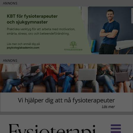
ANNONS
ANNONS
Fortsätt
till
innehållet