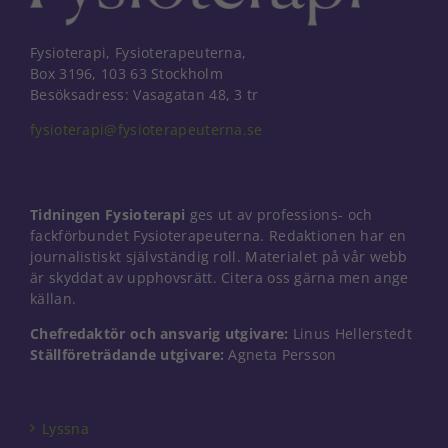
Fysioterapi, Fysioterapeuterna,
Box 3196, 103 63 Stockholm
Besöksadress: Vasagatan 48, 3 tr
fysioterapi@fysioterapeuterna.se
Tidningen Fysioterapi
ges ut av professions- och
fackförbundet Fysioterapeuterna. Redaktionen har en
journalistiskt självständig roll. Materialet på vår webb
är skyddat av upphovsrätt. Citera oss gärna men ange
källan.
Chefredaktör och ansvarig utgivare:
Linus Hellerstedt
Nödvändiga
Ställföreträdande utgivare:
Agneta Persson
Dessa kakor
går inte att
välja bort. De
Lyssna
behövs för