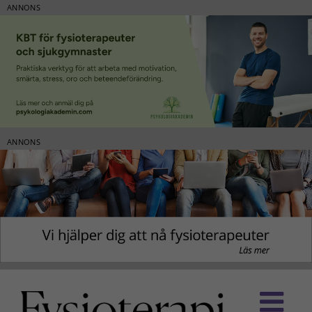
ANNONS
ANNONS
Fortsätt
till
innehållet