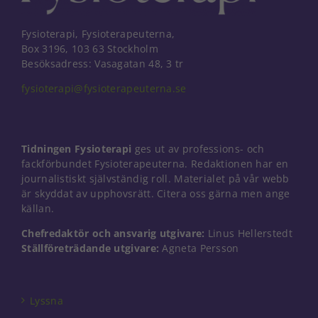
Fysioterapi, Fysioterapeuterna,
Box 3196, 103 63 Stockholm
Besöksadress: Vasagatan 48, 3 tr
fysioterapi@fysioterapeuterna.se
Tidningen Fysioterapi
ges ut av professions- och
fackförbundet Fysioterapeuterna. Redaktionen har en
journalistiskt självständig roll. Materialet på vår webb
är skyddat av upphovsrätt. Citera oss gärna men ange
källan.
Chefredaktör och ansvarig utgivare:
Linus Hellerstedt
Ställföreträdande utgivare:
Agneta Persson
Nödvändiga
Dessa kakor
går inte att
välja bort. De
Lyssna
behövs för