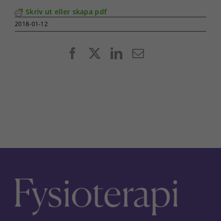
Skriv ut eller skapa pdf
2018-01-12
Facebook
X
LinkedIn
E-
post