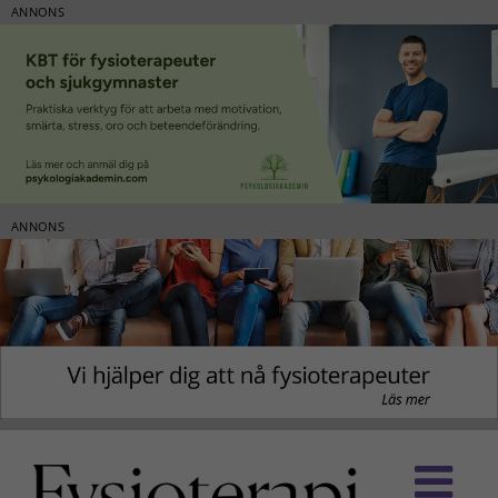
ANNONS
ANNONS
Fortsätt
till
innehållet