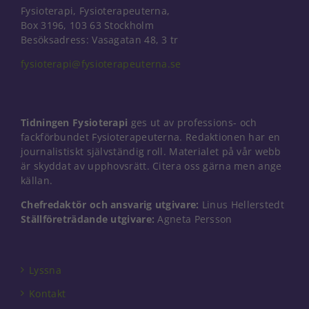
Fysioterapi, Fysioterapeuterna,
Box 3196, 103 63 Stockholm
Besöksadress: Vasagatan 48, 3 tr
fysioterapi@fysioterapeuterna.se
Tidningen Fysioterapi
ges ut av professions- och
fackförbundet Fysioterapeuterna. Redaktionen har en
journalistiskt självständig roll. Materialet på vår webb
är skyddat av upphovsrätt. Citera oss gärna men ange
källan.
Chefredaktör och ansvarig utgivare:
Linus Hellerstedt
Ställföreträdande utgivare:
Agneta Persson
Nödvändiga
Dessa kakor
går inte att
Lyssna
välja bort. De
behövs för
Kontakt
att hemsidan