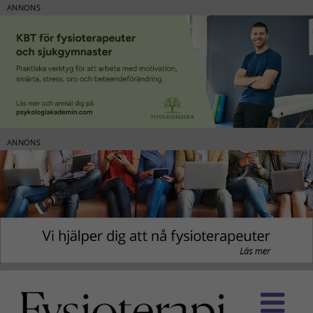
ANNONS
ANNONS
Fortsätt
till
innehållet