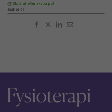
Skriv ut eller skapa pdf
2025-06-04
Facebook
X
LinkedIn
E-
post