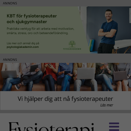
ANNONS
ANNONS
Fortsätt
till
innehållet