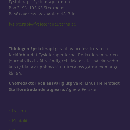
Fysioterapi, Fysioterapeuterna,
Box 3196, 103 63 Stockholm
Besöksadress: Vasagatan 48, 3 tr
fysioterapi@fysioterapeuterna.se
Tidningen Fysioterapi
ges ut av professions- och
fackförbundet Fysioterapeuterna. Redaktionen har en
journalistiskt självständig roll. Materialet på vår webb
är skyddat av upphovsrätt. Citera oss gärna men ange
källan.
Chefredaktör och ansvarig utgivare:
Linus Hellerstedt
Ställföreträdande utgivare:
Agneta Persson
Nödvändiga
Dessa kakor
går inte att
Lyssna
välja bort. De
behövs för
Kontakt
att hemsidan
över huvud