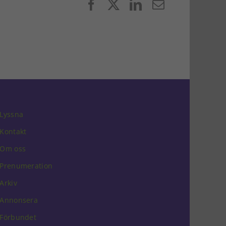
Facebook
X
LinkedIn
E-
post
Lyssna
Kontakt
Om oss
Prenumeration
Arkiv
Annonsera
Förbundet