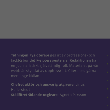
Nödvändiga
Tidningen Fysioterapi
ges ut av professions- och
Dessa kakor
fackförbundet Fysioterapeuterna. Redaktionen har
går inte att
en journalistiskt självständig roll. Materialet på vår
välja bort. De
webb är skyddat av upphovsrätt. Citera oss gärna
behövs för
men ange källan.
att hemsidan
över huvud
Chefredaktör och ansvarig utgivare:
Linus
taget ska
Hellerstedt
fungera.
Ställföreträdande utgivare:
Agneta Persson
Statistik