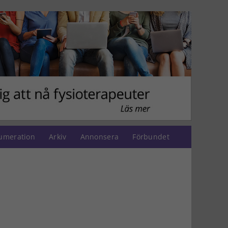
umeration
Arkiv
Annonsera
Förbundet