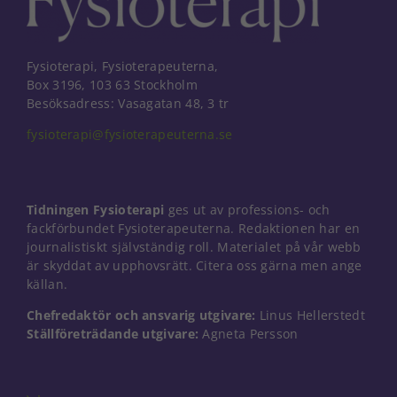
Fysioterapi, Fysioterapeuterna,
Box 3196, 103 63 Stockholm
Besöksadress: Vasagatan 48, 3 tr
fysioterapi@fysioterapeuterna.se
Tidningen Fysioterapi
ges ut av professions- och
fackförbundet Fysioterapeuterna. Redaktionen har en
journalistiskt självständig roll. Materialet på vår webb
är skyddat av upphovsrätt. Citera oss gärna men ange
källan.
Chefredaktör och ansvarig utgivare:
Linus Hellerstedt
Nödvändiga
Ställföreträdande utgivare:
Agneta Persson
Dessa kakor
går inte att
välja bort. De
behövs för