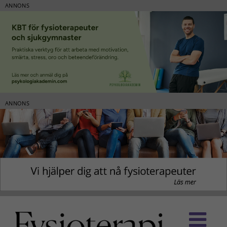
ANNONS
ANNONS
Fortsätt
till
innehållet