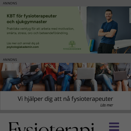
ANNONS
ANNONS
Fortsätt
till
innehållet