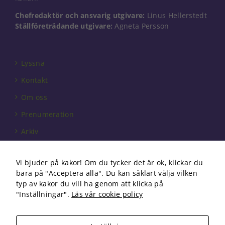
går inte att
Chefredaktör och ansvarig utgivare:
Linus Hellerstedt
välja bort. De
Ställföreträdande utgivare:
Agneta Persson
behövs för
att hemsidan
över huvud
taget ska
Lyssna
fungera.
Kontakt
Om oss
Statistik
För att vi ska
Prenumeration
kunna
förbättra
Arkiv
hemsidans
Annonsera
funktionalitet
och
Vi bjuder på kakor! Om du tycker det är ok, klickar du
Förbundet
uppbyggnad,
bara på "Acceptera alla". Du kan såklart välja vilken
baserat på
Om cookies
typ av kakor du vill ha genom att klicka på
hur
"Inställningar".
Läs vår cookie policy
hemsidan
används.