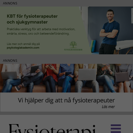
ANNONS
ANNONS
Fortsätt
till
innehållet