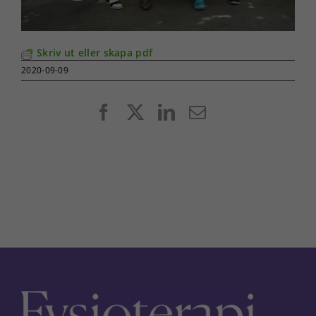
Skriv ut eller skapa pdf
2020-09-09
Facebook
X
LinkedIn
E-
post