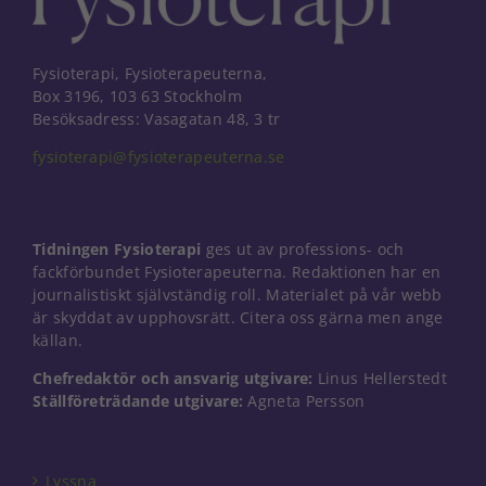
Fysioterapi, Fysioterapeuterna,
Box 3196, 103 63 Stockholm
Besöksadress: Vasagatan 48, 3 tr
fysioterapi@fysioterapeuterna.se
Tidningen Fysioterapi
ges ut av professions- och
fackförbundet Fysioterapeuterna. Redaktionen har en
journalistiskt självständig roll. Materialet på vår webb
är skyddat av upphovsrätt. Citera oss gärna men ange
källan.
Chefredaktör och ansvarig utgivare:
Linus Hellerstedt
Nödvändiga
Ställföreträdande utgivare:
Agneta Persson
Dessa kakor
går inte att
välja bort. De
behövs för
Lyssna