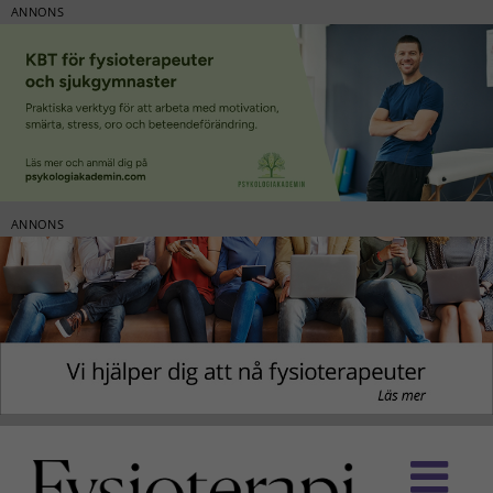
ANNONS
ANNONS
Fortsätt
till
innehållet