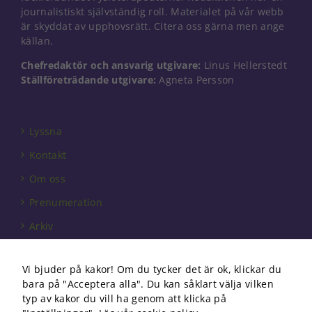
Nödvändiga
journalistiskt självständig roll. Materialet på vår webb
Dessa kakor
är skyddat av upphovsrätt. Citera oss gärna men ange
går inte att
källan.
välja bort. De
behövs för
Chefredaktör och ansvarig utgivare:
Linus Hellerstedt
att hemsidan
Ställföreträdande utgivare:
Agneta Persson
över huvud
taget ska
fungera.
Lyssna
Kontakt
Statistik
För att vi ska
Om oss
kunna
förbättra
Prenumeration
hemsidans
Arkiv
funktionalitet
och
Annonsera
uppbyggnad,
baserat på
Vi bjuder på kakor! Om du tycker det är ok, klickar du
Förbundet
hur
bara på "Acceptera alla". Du kan såklart välja vilken
hemsidan
Om cookies
typ av kakor du vill ha genom att klicka på
används.