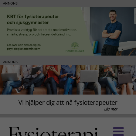
ANNONS
ANNONS
Fortsätt
till
innehållet