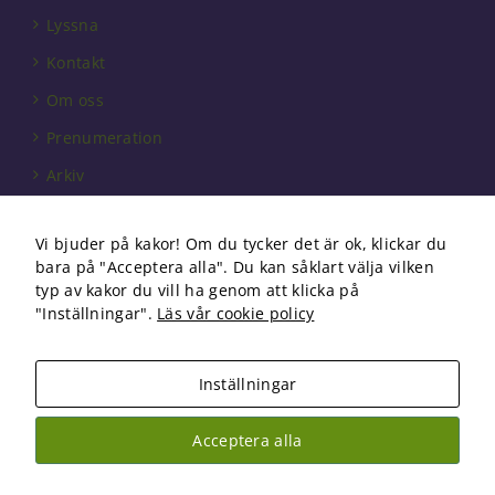
behövs för
Lyssna
att hemsidan
över huvud
Kontakt
taget ska
fungera.
Om oss
Prenumeration
Statistik
Arkiv
För att vi ska
kunna
Annonsera
förbättra
Vi bjuder på kakor! Om du tycker det är ok, klickar du
hemsidans
Förbundet
bara på "Acceptera alla". Du kan såklart välja vilken
funktionalitet
Om cookies
typ av kakor du vill ha genom att klicka på
och
uppbyggnad,
"Inställningar".
Läs vår cookie policy
baserat på
hur
hemsidan
Inställningar
används.
Copyright 2026 Fysioterapi | All Rights Reserved
Acceptera alla
Facebook
Instagram
Upplevelse
För att vår