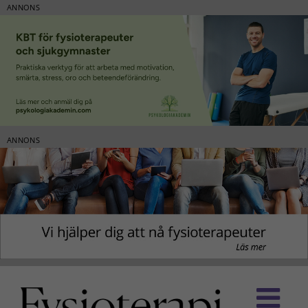
ANNONS
ANNONS
Fortsätt
till
innehållet