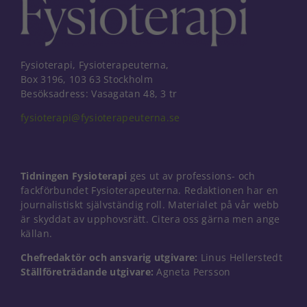
Fysioterapi, Fysioterapeuterna,
Box 3196, 103 63 Stockholm
Besöksadress: Vasagatan 48, 3 tr
fysioterapi@fysioterapeuterna.se
Tidningen Fysioterapi
ges ut av professions- och
fackförbundet Fysioterapeuterna. Redaktionen har en
journalistiskt självständig roll. Materialet på vår webb
är skyddat av upphovsrätt. Citera oss gärna men ange
källan.
Nödvändiga
Chefredaktör och ansvarig utgivare:
Linus Hellerstedt
Dessa kakor
Ställföreträdande utgivare:
Agneta Persson
går inte att
välja bort. De