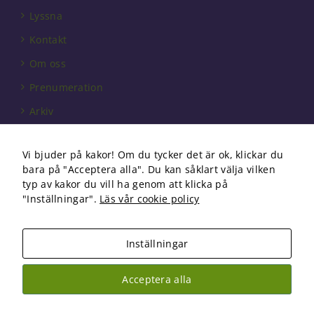
behövs för
Lyssna
att hemsidan
över huvud
Kontakt
taget ska
fungera.
Om oss
Prenumeration
Statistik
Arkiv
För att vi ska
kunna
Annonsera
förbättra
Vi bjuder på kakor! Om du tycker det är ok, klickar du
hemsidans
Förbundet
bara på "Acceptera alla". Du kan såklart välja vilken
funktionalitet
Om cookies
typ av kakor du vill ha genom att klicka på
och
uppbyggnad,
"Inställningar".
Läs vår cookie policy
baserat på
hur
hemsidan
Inställningar
används.
Copyright 2026 Fysioterapi | All Rights Reserved
Acceptera alla
Facebook
Instagram
Upplevelse
För att vår