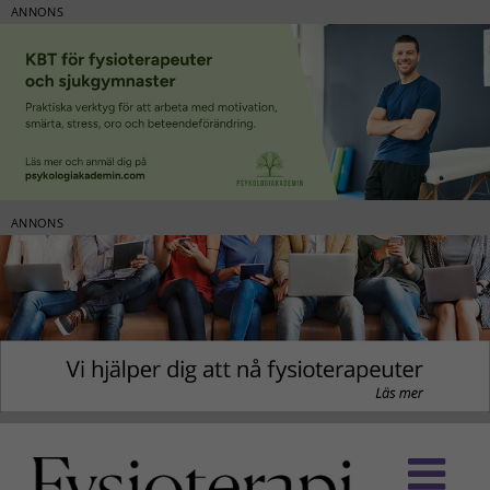
ANNONS
ANNONS
Fortsätt
till
innehållet