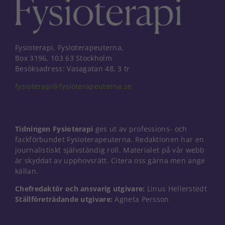
Fysioterapi, Fysioterapeuterna,
Box 3196, 103 63 Stockholm
Besöksadress: Vasagatan 48, 3 tr
fysioterapi@fysioterapeuterna.se
Tidningen Fysioterapi
ges ut av professions- och
fackförbundet Fysioterapeuterna. Redaktionen har en
journalistiskt självständig roll. Materialet på vår webb
är skyddat av upphovsrätt. Citera oss gärna men ange
källan.
Nödvändiga
Chefredaktör och ansvarig utgivare:
Linus Hellerstedt
Dessa kakor
Ställföreträdande utgivare:
Agneta Persson
går inte att
välja bort. De