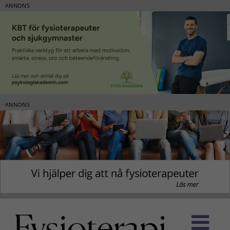
ANNONS
ANNONS
Fortsätt
till
innehållet