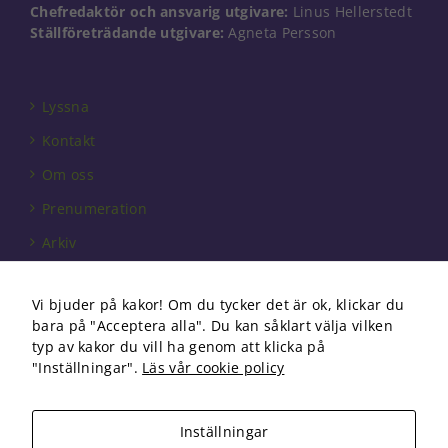
går inte att
Chefredaktör och ansvarig utgivare:
Linus Hellerstedt
välja bort. De
Ställföreträdande utgivare:
Agneta Persson
behövs för
att hemsidan
över huvud
taget ska
Lyssna
fungera.
Kontakt
Om oss
Statistik
Prenumeration
För att vi ska
kunna
Arkiv
förbättra
hemsidans
Annonsera
funktionalitet
Vi bjuder på kakor! Om du tycker det är ok, klickar du
och
Förbundet
uppbyggnad,
bara på "Acceptera alla". Du kan såklart välja vilken
baserat på
Om cookies
typ av kakor du vill ha genom att klicka på
hur
"Inställningar".
Läs vår cookie policy
hemsidan
används.
Inställningar