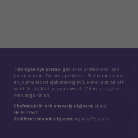
Nödvändiga
Tidningen Fysioterapi
ges ut av professions- och
Dessa kakor
fackförbundet Fysioterapeuterna. Redaktionen har
går inte att
en journalistiskt självständig roll. Materialet på vår
välja bort. De
webb är skyddat av upphovsrätt. Citera oss gärna
behövs för
men ange källan.
att hemsidan
över huvud
Chefredaktör och ansvarig utgivare:
Linus
taget ska
Hellerstedt
fungera.
Ställföreträdande utgivare:
Agneta Persson
Statistik