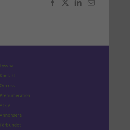
Facebook
X
LinkedIn
E-
post
Lyssna
Kontakt
Om oss
Prenumeration
Arkiv
Annonsera
Förbundet