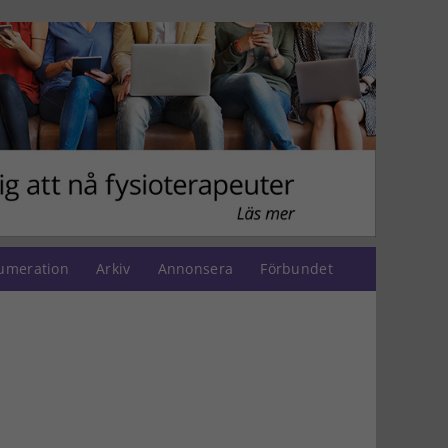
umeration
Arkiv
Annonsera
Förbundet