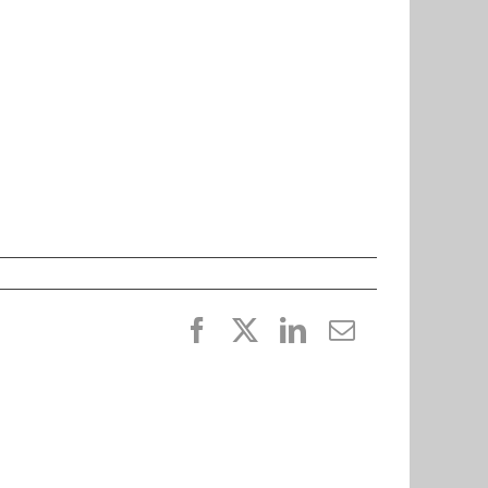
Facebook
X
LinkedIn
E-
post