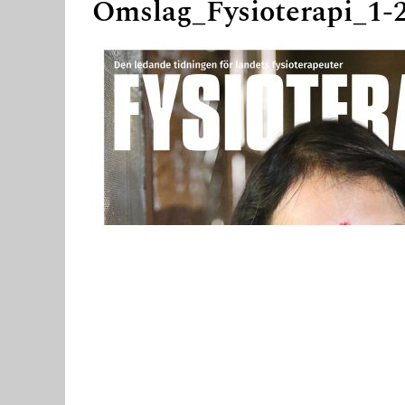
Omslag_Fysioterapi_1-
Nödvändiga
Dessa kakor
går inte att
välja bort. De
behövs för
att hemsidan
över huvud
taget ska
fungera.
Statistik
För att vi ska