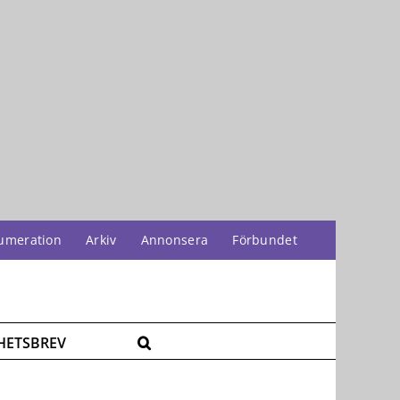
umeration
Arkiv
Annonsera
Förbundet
HETSBREV