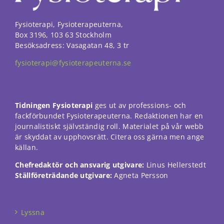
funktionalitet
att försvinna
från
Fysioterapi, Fysioterapeuterna,
hemsidan.
Box 3196, 103 63 Stockholm
Besöksadress: Vasagatan 48, 3 tr
Marknadsföring
fysioterapi@fysioterapeuterna.se
Genom att dela
med dig av dina
intressen och ditt
beteende när du
Tidningen Fysioterapi
ges ut av professions- och
surfar ökar du
fackförbundet Fysioterapeuterna. Redaktionen har en
chansen att få se
journalistiskt självständig roll. Materialet på vår webb
personligt
är skyddat av upphovsrätt. Citera oss gärna men ange
anpassat innehåll
källan.
och erbjudanden.
Chefredaktör och ansvarig utgivare:
Linus Hellerstedt
Ställföreträdande utgivare:
Agneta Persson
Lyssna