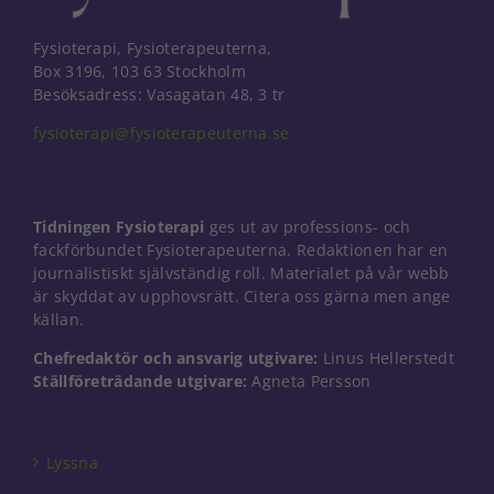
Fysioterapi, Fysioterapeuterna,
Box 3196, 103 63 Stockholm
Besöksadress: Vasagatan 48, 3 tr
fysioterapi@fysioterapeuterna.se
Tidningen Fysioterapi
ges ut av professions- och
fackförbundet Fysioterapeuterna. Redaktionen har en
journalistiskt självständig roll. Materialet på vår webb
är skyddat av upphovsrätt. Citera oss gärna men ange
källan.
Chefredaktör och ansvarig utgivare:
Linus Hellerstedt
Ställföreträdande utgivare:
Agneta Persson
Nödvändiga
Dessa kakor
går inte att
välja bort. De
Lyssna
behövs för
att hemsidan