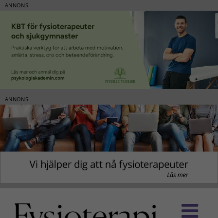
ANNONS
ANNONS
Fortsätt
till
innehållet