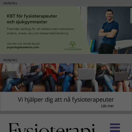
ANNONS
ANNONS
Fortsätt
till
innehållet