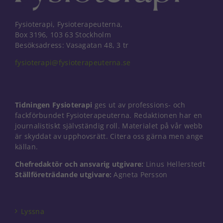
Fysioterapi, Fysioterapeuterna,
Box 3196, 103 63 Stockholm
Besöksadress: Vasagatan 48, 3 tr
fysioterapi@fysioterapeuterna.se
Tidningen Fysioterapi
ges ut av professions- och
fackförbundet Fysioterapeuterna. Redaktionen har en
journalistiskt självständig roll. Materialet på vår webb
är skyddat av upphovsrätt. Citera oss gärna men ange
källan.
Chefredaktör och ansvarig utgivare:
Linus Hellerstedt
Ställföreträdande utgivare:
Agneta Persson
Nödvändiga
Dessa kakor
går inte att
välja bort. De
Lyssna
behövs för