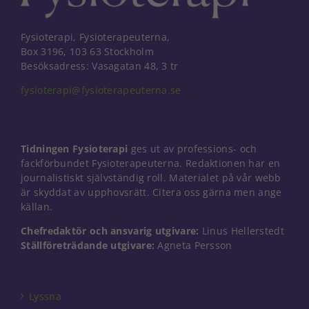
Fysioterapi, Fysioterapeuterna,
Box 3196, 103 63 Stockholm
Besöksadress: Vasagatan 48, 3 tr
fysioterapi@fysioterapeuterna.se
Tidningen Fysioterapi
ges ut av professions- och
fackförbundet Fysioterapeuterna. Redaktionen har en
journalistiskt självständig roll. Materialet på vår webb
är skyddat av upphovsrätt. Citera oss gärna men ange
källan.
Chefredaktör och ansvarig utgivare:
Linus Hellerstedt
Nödvändiga
Ställföreträdande utgivare:
Agneta Persson
Dessa kakor
går inte att
välja bort. De
Lyssna
behövs för