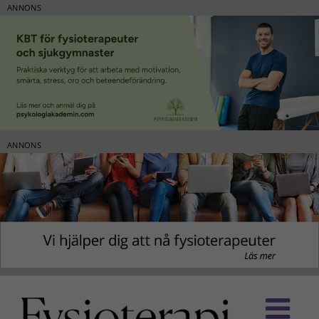
ANNONS
ANNONS
Fortsätt
till
innehållet