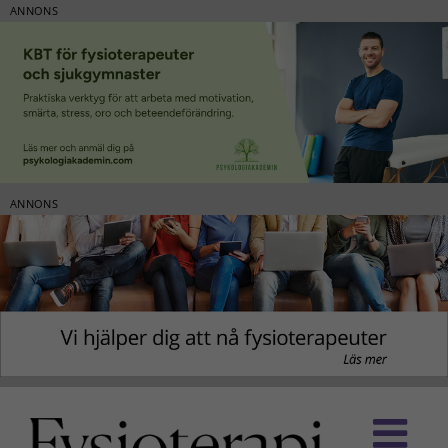
ANNONS
ANNONS
Fortsätt
till
innehållet