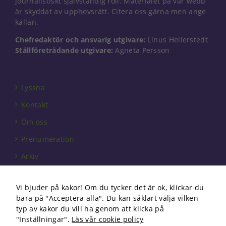
journalistiskt självständig roll. Materialet på vår webb
Nödvändiga
är skyddat av upphovsrätt. Citera oss gärna men ange
Dessa kakor
går inte att
källan.
välja bort. De
Chefredaktör och ansvarig utgivare:
Linus Hellerstedt
behövs för
Ställföreträdande utgivare:
Agneta Persson
att hemsidan
över huvud
taget ska
fungera.
Lyssna
Kontakt
Statistik
Om oss
För att vi ska
kunna
Prenumeration
förbättra
hemsidans
Arkiv
funktionalitet
och
Annonsera
uppbyggnad,
Vi bjuder på kakor! Om du tycker det är ok, klickar du
baserat på
Förbundet
bara på "Acceptera alla". Du kan såklart välja vilken
hur
Om cookies
typ av kakor du vill ha genom att klicka på
hemsidan
används.
"Inställningar".
Läs vår cookie policy