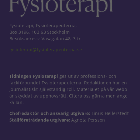
Fysioterapi, Fysioterapeuterna,
Box 3196, 103 63 Stockholm
Besöksadress: Vasagatan 48, 3 tr
fysioterapi@fysioterapeuterna.se
Tidningen Fysioterapi
ges ut av professions- och
fackförbundet Fysioterapeuterna. Redaktionen har en
journalistiskt självständig roll. Materialet på vår webb
är skyddat av upphovsrätt. Citera oss gärna men ange
källan.
Chefredaktör och ansvarig utgivare:
Linus Hellerstedt
Nödvändiga
Ställföreträdande utgivare:
Agneta Persson
Dessa kakor
går inte att
välja bort. De
behövs för