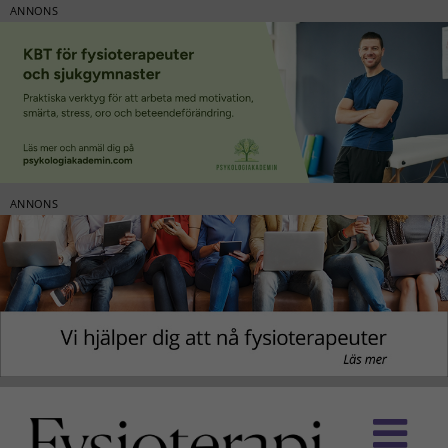
ANNONS
ANNONS
Fortsätt
till
innehållet