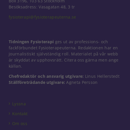
Box 3196, 103 63 Stockholm
Besöksadress: Vasagatan 48, 3 tr
fysioterapi@fysioterapeuterna.se
Tidningen Fysioterapi
ges ut av professions- och
fackförbundet Fysioterapeuterna. Redaktionen har en
journalistiskt självständig roll. Materialet på vår webb
är skyddat av upphovsrätt. Citera oss gärna men ange
källan.
Chefredaktör och ansvarig utgivare:
Linus Hellerstedt
Ställföreträdande utgivare:
Agneta Persson
Nödvändiga
Dessa kakor
Lyssna
går inte att
välja bort. De
Kontakt
behövs för
att hemsidan
Om oss
över huvud