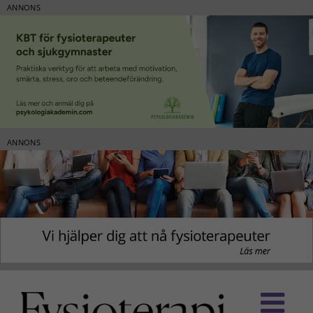
ANNONS
ANNONS
Fortsätt
till
innehållet