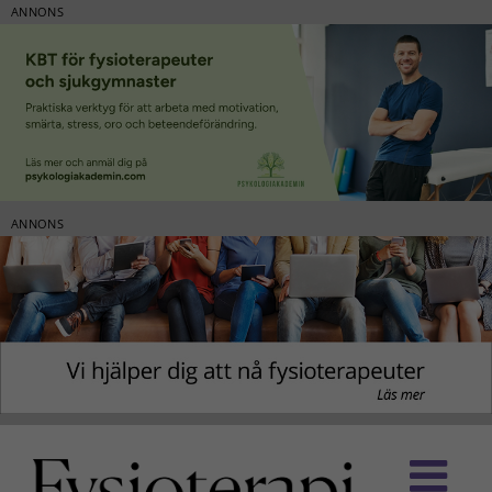
ANNONS
ANNONS
Fortsätt
till
innehållet