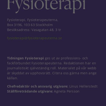
Fysioterapi, Fysioterapeuterna,
Box 3196, 103 63 Stockholm
Besöksadress: Vasagatan 48, 3 tr
fysioterapi@fysioterapeuterna.se
Tidningen Fysioterapi
ges ut av professions- och
fackförbundet Fysioterapeuterna. Redaktionen har en
journalistiskt självständig roll. Materialet på vår webb
är skyddat av upphovsrätt. Citera oss gärna men ange
källan.
Chefredaktör och ansvarig utgivare:
Linus Hellerstedt
Nödvändiga
Ställföreträdande utgivare:
Agneta Persson
Dessa kakor
går inte att
välja bort. De
behövs för