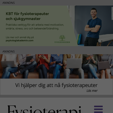
ANNONS
ANNONS
Fortsätt
till
innehållet