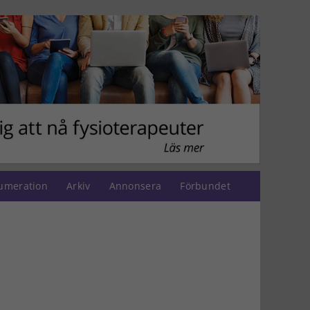
umeration
Arkiv
Annonsera
Förbundet