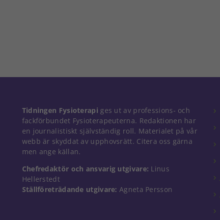
Nödvändiga
Tidningen Fysioterapi
ges ut av professions- och
Dessa kakor
fackförbundet Fysioterapeuterna. Redaktionen har
går inte att
en journalistiskt självständig roll. Materialet på vår
välja bort. De
webb är skyddat av upphovsrätt. Citera oss gärna
behövs för
men ange källan.
att hemsidan
över huvud
Chefredaktör och ansvarig utgivare:
Linus
taget ska
Hellerstedt
fungera.
Ställföreträdande utgivare:
Agneta Persson
Statistik