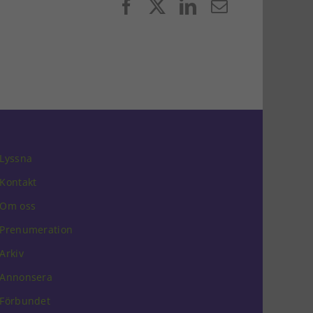
Facebook
X
LinkedIn
E-
post
Lyssna
Kontakt
Om oss
Prenumeration
Arkiv
Annonsera
Förbundet