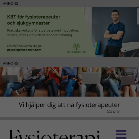
ANNONS
ANNONS
Fortsätt
till
innehållet