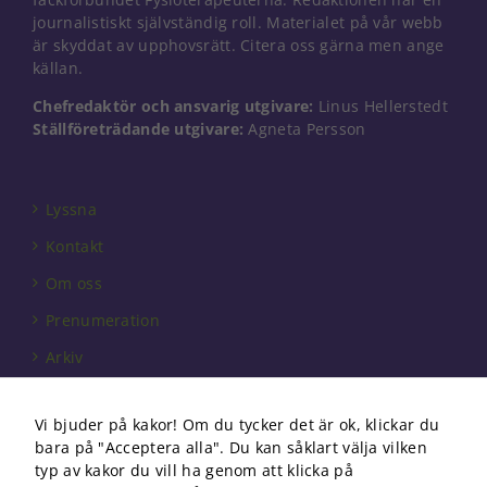
Nödvändiga
journalistiskt självständig roll. Materialet på vår webb
Dessa kakor
är skyddat av upphovsrätt. Citera oss gärna men ange
går inte att
källan.
välja bort. De
behövs för
Chefredaktör och ansvarig utgivare:
Linus Hellerstedt
att hemsidan
Ställföreträdande utgivare:
Agneta Persson
över huvud
taget ska
fungera.
Lyssna
Kontakt
Statistik
För att vi ska
Om oss
kunna
förbättra
Prenumeration
hemsidans
Arkiv
funktionalitet
och
Annonsera
uppbyggnad,
baserat på
Vi bjuder på kakor! Om du tycker det är ok, klickar du
Förbundet
hur
bara på "Acceptera alla". Du kan såklart välja vilken
hemsidan
Om cookies
typ av kakor du vill ha genom att klicka på
används.