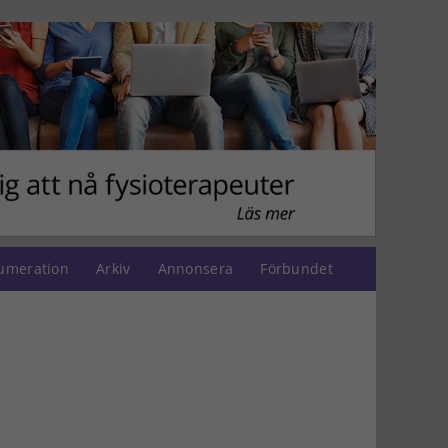
umeration
Arkiv
Annonsera
Förbundet