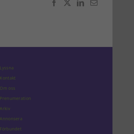
Facebook
X
LinkedIn
E-
post
Lyssna
Kontakt
Om oss
Prenumeration
Arkiv
Annonsera
Förbundet