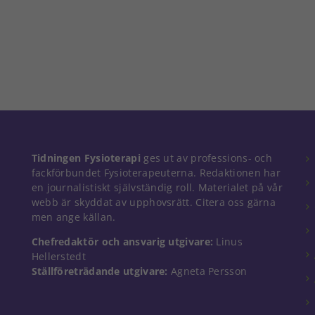
Nödvändiga
Tidningen Fysioterapi
ges ut av professions- och
Dessa kakor
fackförbundet Fysioterapeuterna. Redaktionen har
går inte att
en journalistiskt självständig roll. Materialet på vår
välja bort. De
webb är skyddat av upphovsrätt. Citera oss gärna
behövs för
men ange källan.
att hemsidan
över huvud
Chefredaktör och ansvarig utgivare:
Linus
taget ska
Hellerstedt
fungera.
Ställföreträdande utgivare:
Agneta Persson
Statistik