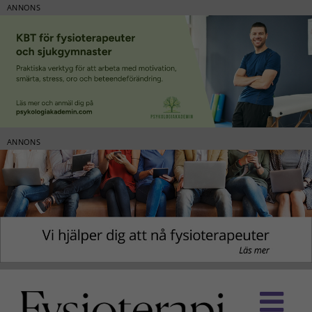
ANNONS
ANNONS
Fortsätt
till
innehållet