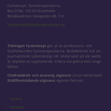
Fysioterapi, Fysioterapeuterna,
Box 3196, 103 63 Stockholm
Besöksadress: Vasagatan 48, 3 tr
fysioterapi@fysioterapeuterna.se
Tidningen Fysioterapi
ges ut av professions- och
fackförbundet Fysioterapeuterna. Redaktionen har en
journalistiskt självständig roll. Materialet på vår webb
är skyddat av upphovsrätt. Citera oss gärna men ange
källan.
Chefredaktör och ansvarig utgivare:
Linus Hellerstedt
Ställföreträdande utgivare:
Agneta Persson
Nödvändiga
Dessa kakor
går inte att
Lyssna
välja bort. De
behövs för
Kontakt
att hemsidan