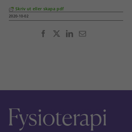
Skriv ut eller skapa pdf
2020-10-02
Facebook
X
LinkedIn
E-
post