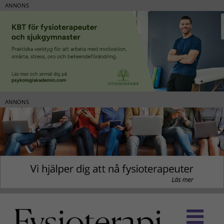
ANNONS
ANNONS
Fortsätt
till
innehållet