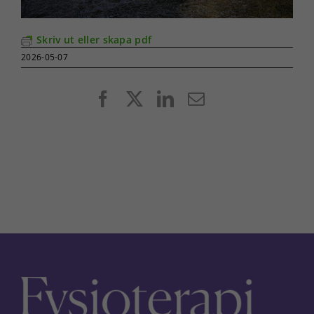
Skriv ut eller skapa pdf
2026-05-07
Facebook
X
LinkedIn
E-
post