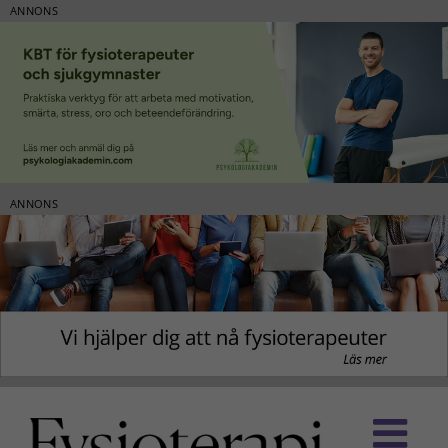
ANNONS
ANNONS
Fortsätt
till
innehållet