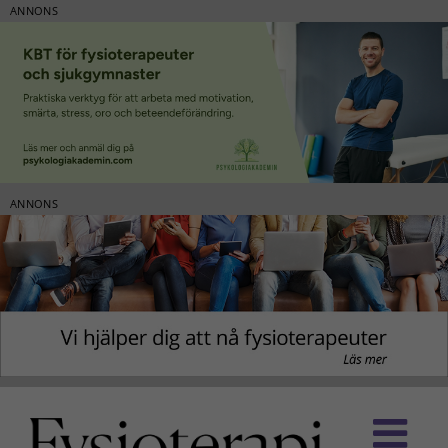
ANNONS
ANNONS
Fortsätt
till
innehållet