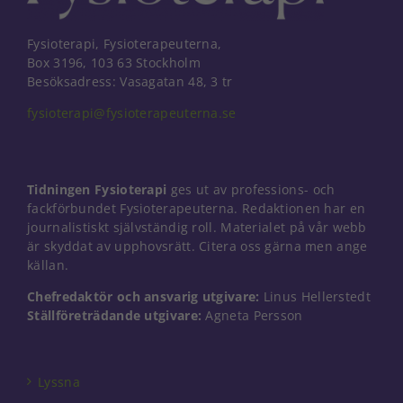
Fysioterapi, Fysioterapeuterna,
Box 3196, 103 63 Stockholm
Besöksadress: Vasagatan 48, 3 tr
fysioterapi@fysioterapeuterna.se
Tidningen Fysioterapi
ges ut av professions- och
fackförbundet Fysioterapeuterna. Redaktionen har en
journalistiskt självständig roll. Materialet på vår webb
är skyddat av upphovsrätt. Citera oss gärna men ange
källan.
Chefredaktör och ansvarig utgivare:
Linus Hellerstedt
Ställföreträdande utgivare:
Agneta Persson
Nödvändiga
Dessa kakor
går inte att
välja bort. De
Lyssna
behövs för